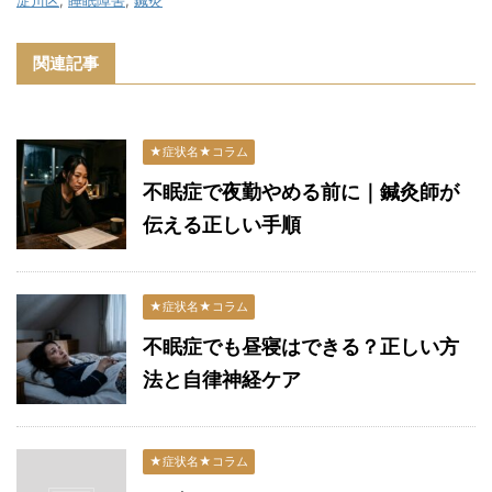
淀川区
,
睡眠障害
,
鍼灸
関連記事
★症状名★コラム
不眠症で夜勤やめる前に｜鍼灸師が
伝える正しい手順
★症状名★コラム
不眠症でも昼寝はできる？正しい方
法と自律神経ケア
★症状名★コラム