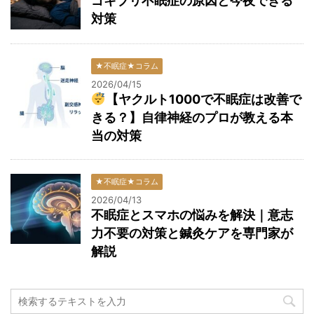
ゴキブリ不眠症の原因と今夜できる
対策
★不眠症★コラム
2026/04/15
【ヤクルト1000で不眠症は改善で
きる？】自律神経のプロが教える本
当の対策
★不眠症★コラム
2026/04/13
不眠症とスマホの悩みを解決｜意志
力不要の対策と鍼灸ケアを専門家が
解説