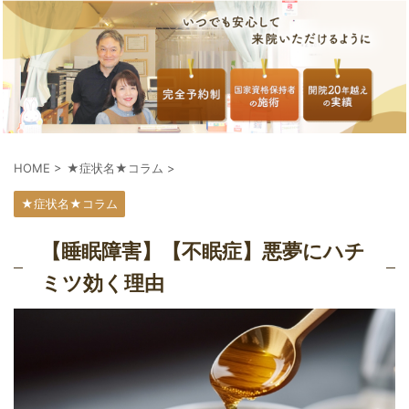
HOME
>
★症状名★コラム
>
★症状名★コラム
【睡眠障害】【不眠症】悪夢にハチ
ミツ効く理由