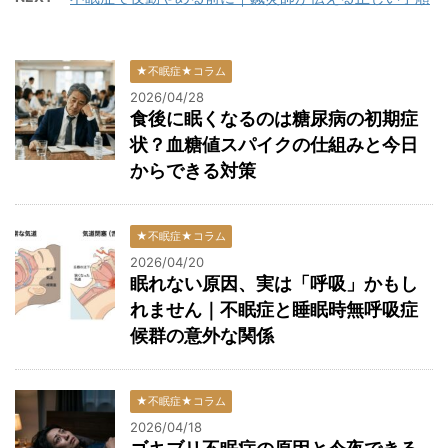
★不眠症★コラム
2026/04/28
食後に眠くなるのは糖尿病の初期症
状？血糖値スパイクの仕組みと今日
からできる対策
★不眠症★コラム
2026/04/20
眠れない原因、実は「呼吸」かもし
れません｜不眠症と睡眠時無呼吸症
候群の意外な関係
★不眠症★コラム
2026/04/18