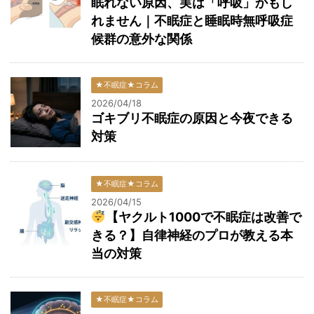
眠れない原因、実は「呼吸」かもし
れません｜不眠症と睡眠時無呼吸症
候群の意外な関係
★不眠症★コラム
2026/04/18
ゴキブリ不眠症の原因と今夜できる
対策
★不眠症★コラム
2026/04/15
【ヤクルト1000で不眠症は改善で
きる？】自律神経のプロが教える本
当の対策
★不眠症★コラム