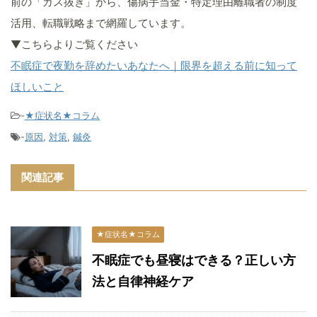
前の「ガス抜き」から、傷病手当金・特定理由離職者の制度
活用、転職戦略まで網羅しています。
▼こちらよりご覧ください
不眠症で夜勤を辞めたいあなたへ｜限界を超える前に知って
ほしいこと
-
★症状名★コラム
-
原因
,
対策
,
鍼灸
関連記事
★症状名★コラム
不眠症でも昼寝はできる？正しい方
法と自律神経ケア