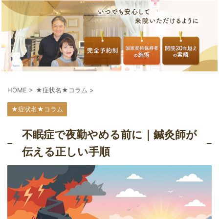
HOME
>
★症状名★コラム
>
★症状名★コラム
不眠症で夜勤やめる前に｜鍼灸師が
伝える正しい手順