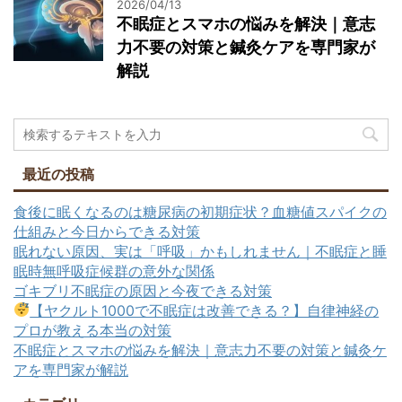
2026/04/13
不眠症とスマホの悩みを解決｜意志
力不要の対策と鍼灸ケアを専門家が
解説
最近の投稿
食後に眠くなるのは糖尿病の初期症状？血糖値スパイクの
仕組みと今日からできる対策
眠れない原因、実は「呼吸」かもしれません｜不眠症と睡
眠時無呼吸症候群の意外な関係
ゴキブリ不眠症の原因と今夜できる対策
【ヤクルト1000で不眠症は改善できる？】自律神経の
プロが教える本当の対策
不眠症とスマホの悩みを解決｜意志力不要の対策と鍼灸ケ
アを専門家が解説