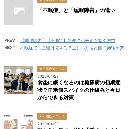
「不眠症」と「睡眠障害」の違い
PREV
【睡眠障害】【不眠症】悪夢にハチミツ効く理由
NEXT
不眠症でも昼寝はできる？正しい方法と自律神経ケア
★不眠症★コラム
2026/04/28
食後に眠くなるのは糖尿病の初期症
状？血糖値スパイクの仕組みと今日
からできる対策
★不眠症★コラム
2026/04/20